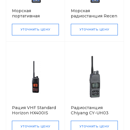
Морская
Морская
портативная
радиостанция Recen
радиостанция Recen
S-35M
S-35ME
УТОЧНИТЬ ЦЕНУ
УТОЧНИТЬ ЦЕНУ
(взрывобезопасная)
Рация VHF Standard
Радиостанция
Horizon HX400IS
Chiyang CY-UH03
400 ~ 470 МГц
УТОЧНИТЬ ЦЕНУ
УТОЧНИТЬ ЦЕНУ