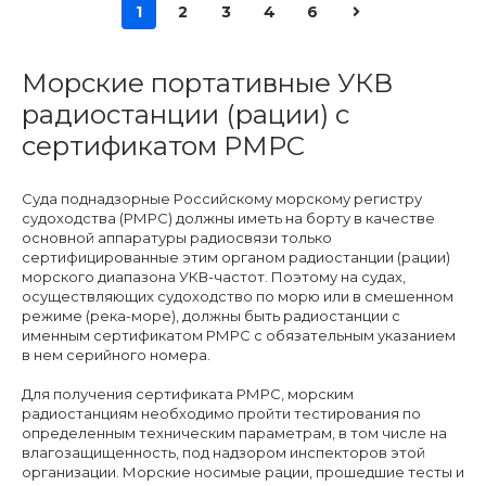
1
2
3
4
6
Морские портативные УКВ
радиостанции (рации) с
сертификатом РМРС
Суда поднадзорные Российскому морскому регистру
судоходства (РМРС) должны иметь на борту в качестве
основной аппаратуры радиосвязи только
сертифицированные этим органом радиостанции (рации)
морского диапазона УКВ-частот. Поэтому на судах,
осуществляющих судоходство по морю или в смешенном
режиме (река-море), должны быть радиостанции с
именным сертификатом РМРС с обязательным указанием
в нем серийного номера.
Для получения сертификата РМРС, морским
радиостанциям необходимо пройти тестирования по
определенным техническим параметрам, в том числе на
влагозащищенность, под надзором инспекторов этой
организации. Морские носимые рации, прошедшие тесты и