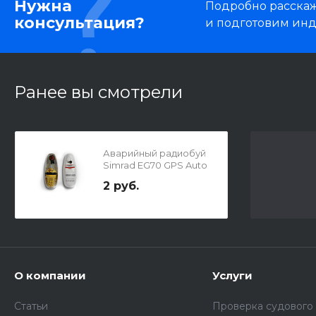
Нужна
Подробно расскаже
консультация?
и подготовим ин
Ранее вы смотрели
Аварийный радиобуй
Simrad EG70 GPS Auto
2 руб.
О компании
Услуги
Статьи
Проверка судового