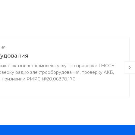
ния
рудования
ика" оказывает комплекс услуг по проверке ГМССБ
верку радио электрооборудования, проверку АКБ,
о признании РМРС №20.06878.170г.