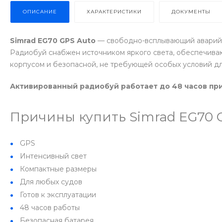
ОПИСАНИЕ
ХАРАКТЕРИСТИКИ
ДОКУМЕНТЫ
Simrad EG70 GPS Auto
— свободно-всплывающий аварийны
Радиобуй снабжен источником яркого света, обеспечиваю
корпусом и безопасной, не требующей особых условий дл
Активированный радиобуй работает до 48 часов при
Причины купить Simrad EG70 G
GPS
Интенсивный свет
Компактные размеры
Для любых судов
Готов к эксплуатации
48 часов работы
Безопасная батарея