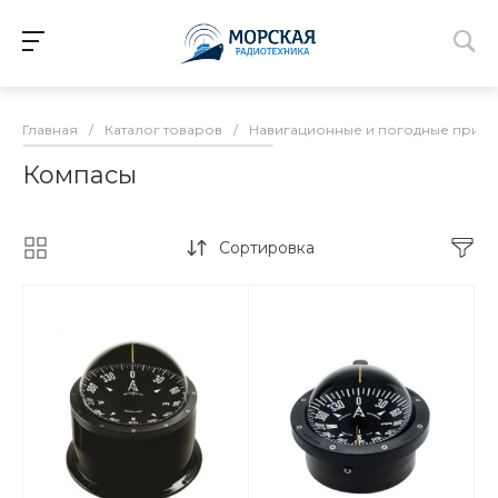
Главная
/
Каталог товаров
/
Навигационные и погодные прие
Компасы
Сортировка