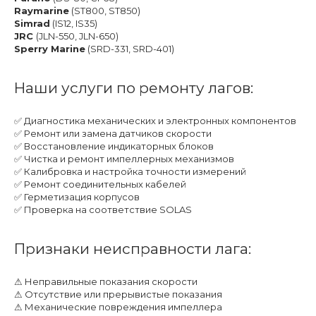
Raymarine
(ST800, ST850)
Simrad
(IS12, IS35)
JRC
(JLN-550, JLN-650)
Sperry Marine
(SRD-331, SRD-401)
Наши услуги по ремонту лагов:
✅ Диагностика механических и электронных компонентов
✅ Ремонт или замена датчиков скорости
✅ Восстановление индикаторных блоков
✅ Чистка и ремонт импеллерных механизмов
✅ Калибровка и настройка точности измерений
✅ Ремонт соединительных кабелей
✅ Герметизация корпусов
✅ Проверка на соответствие SOLAS
Признаки неисправности лага:
⚠ Неправильные показания скорости
⚠ Отсутствие или прерывистые показания
⚠ Механические повреждения импеллера