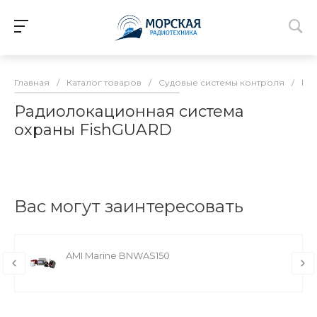
Главная
/
Каталог товаров
/
Судовые системы контроля
/
Ра
Радиолокационная система
охраны FishGUARD
Вас могут заинтересовать
AMI Marine BNWAS150