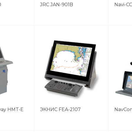
0
JRC JAN-901B
Navi-C
ay HMT-E
ЭКНИС FEA-2107
NavCom