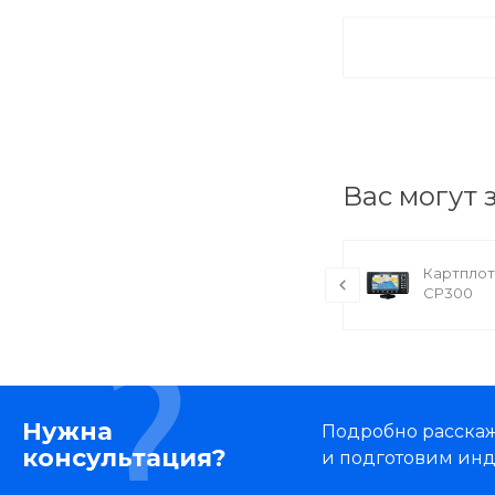
Вас могут 
Картплоттер Raymarine C90
Картплот
CP300
Нужна
Подробно расскаже
консультация?
и подготовим ин