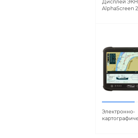
Дисплей ЭК
AlphaScreen 2
и ECDIS
Электронно-
картографич
система NavC
PC-13