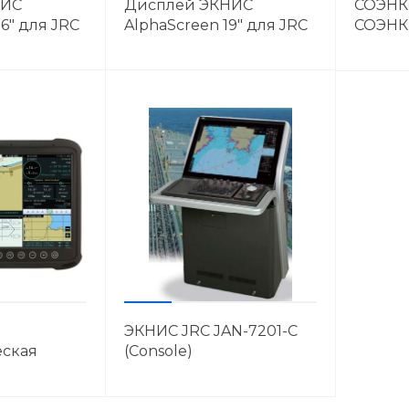
НИС
Дисплей ЭКНИС
СОЭНК
6" для JRC
AlphaScreen 19" для JRC
СОЭНК
и ECDIS
ЭКНИС JRC JAN-7201-C
еская
(Console)
om Voyager