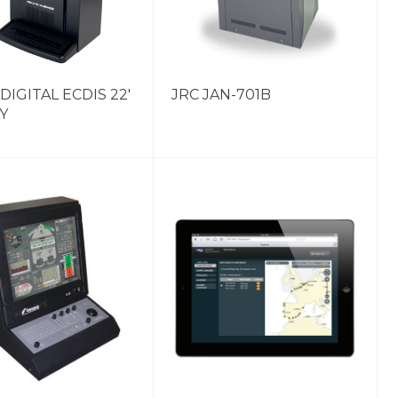
IGITAL ECDIS 22'
JRC JAN-701B
Y