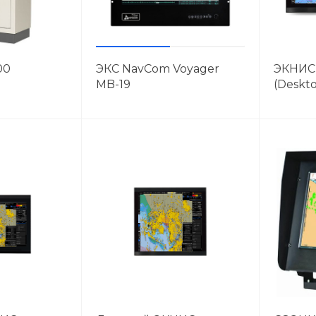
00
ЭКС NavCom Voyager
ЭКНИС 
MB-19
(Deskt