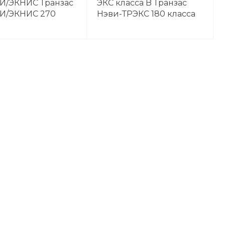
И/ЭКНИС Транзас
ЭКС класса B Транзас
И/ЭКНИС 270
Нэви-ТРЭКС 180 класса
B