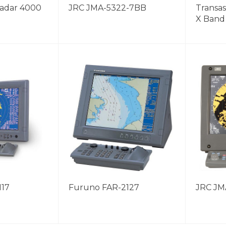
Radar 4000
JRC JMA-5322-7BB
Transa
X Band
117
Furuno FAR-2127
JRC JM