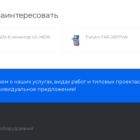
заинтересовать
5212-6, монитор VG-MD15
Furuno FAR-2837SW
м о наших услугах, видах работ и типовых проектах
дивидуальное предложение!
 оборудования