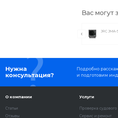
Вас могут 
Furuno М-1835
JRC JMA-
Нужна
Подробно расскаже
консультация?
и подготовим ин
О компании
Услуги
Статьи
Проверка судового
Отзывы
Сервис и ремонт