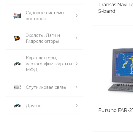
Transas Navi-
S-band
Судовые системы
контроля
Эхолоты, Лаги и
Гидролокаторы
Картплоттеры,
картографии, карты и
МФД
Спутниковая связь
Другое
Furuno FAR-2