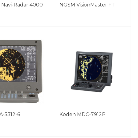
s Navi-Radar 4000
NGSM VisionMaster FT
A-5312-6
Koden MDC-7912P