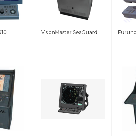
910
VisionMaster SeaGuard
Furuno