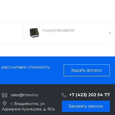
Furuno FAR-2827W
, рассчитаем стоимость
Задать вопрос
+7 (423) 202 54 77
sales@mrevl.ru
г. Владивосток, ул.
Заказать звонок
Адмирала Кузнецова, д. 80а