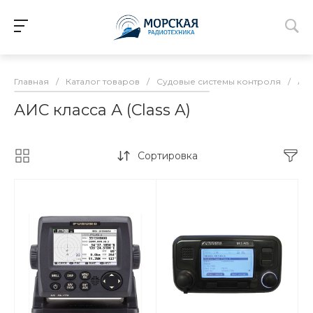
Главная
/
Каталог товаров
/
Судовые системы контроля
/
АИ
АИС класса А (Class A)
Сортировка