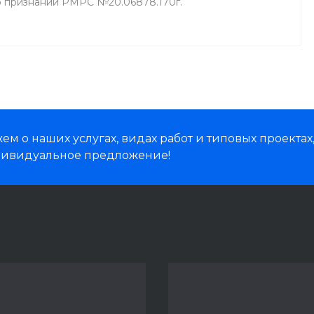
о признании РМРС №20.06878.170г.
м о наших услугах, видах работ и типовых проектах
дивидуальное предложение!