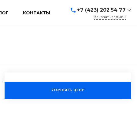
+7 (423) 202 54 77
ЛОГ
КОНТАКТЫ
Заказать звонок
+7 (423) 202 54 77
г. Владивосток, ул.
Адмирала Кузнецова, д.
80а
Пн-Пт: 9:00-19:00 Cб-Вс:
Выходной
sales@mrevl.ru
УТОЧНИТЬ ЦЕНУ