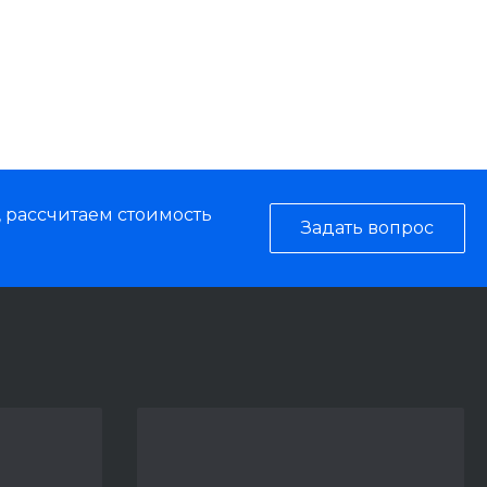
безопасности (GMDSS, SOLAS). Мы
оборудования в судовую систему б
, рассчитаем стоимость
Задать вопрос