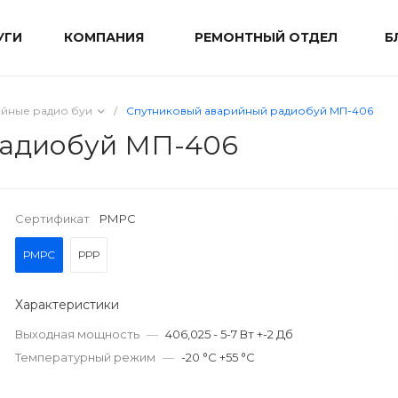
УГИ
КОМПАНИЯ
РЕМОНТНЫЙ ОТДЕЛ
Б
йные радио буи
/
Спутниковый аварийный радиобуй МП-406
радиобуй МП-406
Сертификат
РМРС
РМРС
РРР
Характеристики
Выходная мощность
—
406,025 - 5-7 Вт +-2 Дб
Температурный режим
—
-20 °С +55 °С