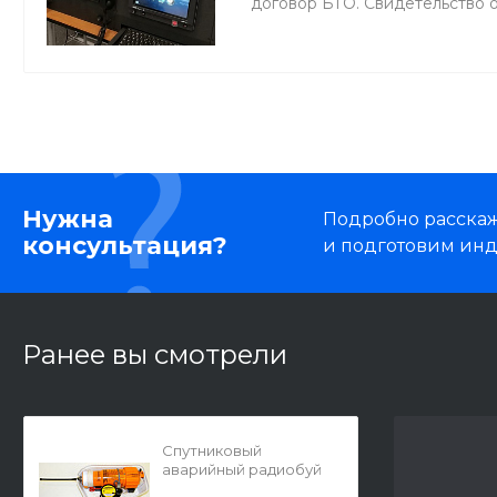
договор БТО. Свидетельство 
Нужна
Подробно расскаже
консультация?
и подготовим ин
Ранее вы смотрели
Спутниковый
аварийный радиобуй
МП-406