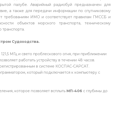
ткрытой палубе. Аварийный радиобуй предназначен для
вие, а также для передачи информации по спутниковому
ает требованиям ИМО и соответствует правилам ГМССБ и
сности объектов морского транспорта, техническому
о транспорта.
тром Судоходства.
 121,5 МГц и свето проблескового огня, при приближении
озволяет работать устройству в течении 48 часов.
арегистрированным в системе КОСПАС-САРСАТ.
грамматором, который подключается к компьютеру с
еления, которое позволяет всплыть
МП-406
с глубины до