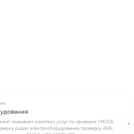
ния
рудования
ика" оказывает комплекс услуг по проверке ГМССБ
верку радио электрооборудования, проверку АКБ,