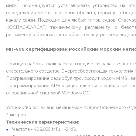
миль. Рекомендуется устанавливать устройство на о
определения местоположения объекта, терпящего бедст
каналу связи. Подходит для любых типов судов. Отвеч
КОСПАС-САРСАТ, техническому регламенту о безопа
регламенту о безопасности объектов внутреннего водног
МП-406 сертифицирован Российским Морским Регис
Принцип работы заключается в подаче сигнала на частоте
спасательного средства. Энергосберегающая технология п
Программирование радиобуя происходит кодом MMSI, з
Программирование АРБ осуществляется специальным про
операционной системой Windows ОС.
Устройство оснащено механизмом гидростатического отд
4 метров.
Технические характеристики:
Частота - 406,025 МГц +-2 кГц