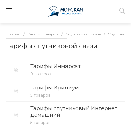
Главная
/
Каталог товаров
/
Спутниковая связь
/
Спутниковы
Тарифы спутниковой связи
Тарифы Инмарсат
9 товаров
Тарифы Иридиум
5 товаров
Тарифы спутниковый Интернет
домашний
5 товаров