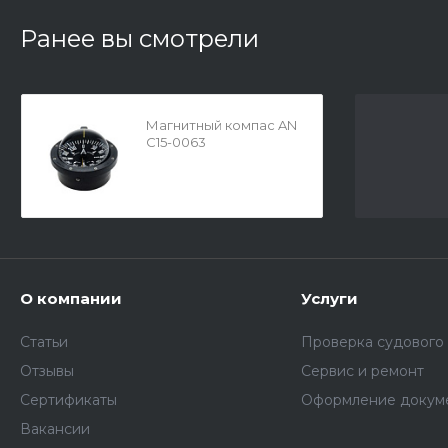
Ранее вы смотрели
Магнитный компас AN
C15-0063
О компании
Услуги
Статьи
Проверка судового
Отзывы
Сервис и ремонт
Сертификаты
Оформление докум
Вакансии