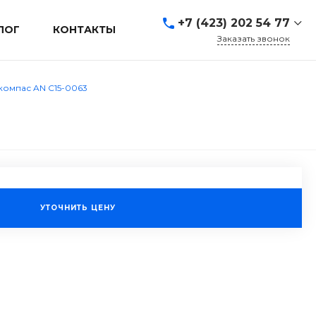
+7 (423) 202 54 77
ЛОГ
КОНТАКТЫ
Заказать звонок
+7 (423) 202 54 77
г. Владивосток, ул.
компас AN C15-0063
Адмирала Кузнецова, д.
80а
Пн-Пт: 9:00-19:00 Cб-Вс:
Выходной
sales@mrevl.ru
УТОЧНИТЬ ЦЕНУ