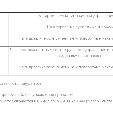
Поддерживаемые типы систем управлени
На штурвал, на румпель, на гиронас
На гидравлические, линейные и поворотные меха
Для электромагнитных систем рулевого управления и 
гидравлических насосов
На гидравлические, линейные и поворотные меха
ставляются двух типов:
а, привода и блока управления приводом.
V-2 подключается к шине SeaTalk и шине CAN рулевой системы