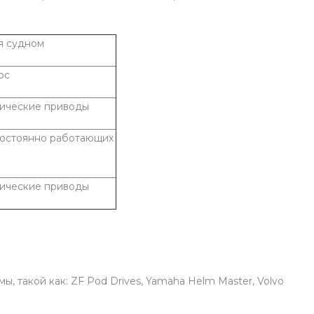
я судном
ос
нические приводы
постоянно работающих
нические приводы
, такой как: ZF Pod Drives, Yamaha Helm Master, Volvo