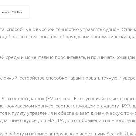
ДОСТАВКА
а, способные с высокой точностью управлять судном. Отлич
одобранных компонентов, оборудование автоматически адап
 среды и моментально просчитывать, и принимать команды 
улочный. Устройство способно гарантировать точную и увер
9-ти остный датчик (EV-сенсор). Его функцией является конт
епроницаемом корпусе, соответствующем стандарту IPX7, дл
тся к пульту управления и обеспечивает динамическую точн
х данные о курсе для MARPA для отображения на многофунк
ую работу и питание авторулевого через шину SeaTalk. Для