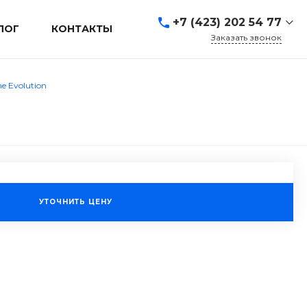
+7 (423) 202 54 77
ЛОГ
КОНТАКТЫ
Заказать звонок
+7 (423) 202 54 77
г. Владивосток, ул.
e Evolution
Адмирала Кузнецова, д.
80а
Пн-Пт: 9:00-19:00 Cб-Вс:
Выходной
sales@mrevl.ru
УТОЧНИТЬ ЦЕНУ