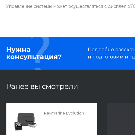
Управление системы может осуществляться с дисплея p70
Нужна
Подробно расскаже
консультация?
и подготовим ин
Ранее вы смотрели
Raymarine Evolution