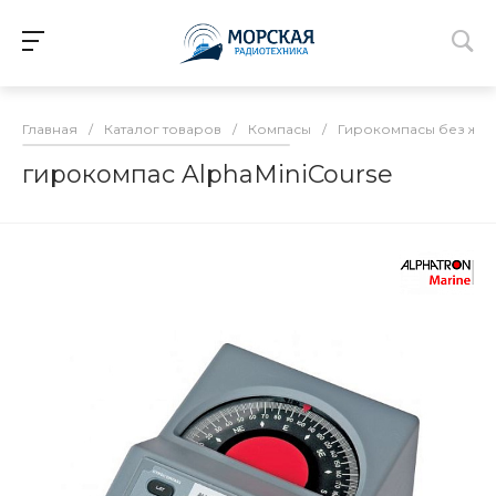
Главная
/
Каталог товаров
/
Компасы
/
Гирокомпасы без жид
гирокомпас AlphaMiniCourse