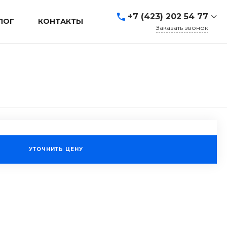
+7 (423) 202 54 77
ЛОГ
КОНТАКТЫ
Заказать звонок
+7 (423) 202 54 77
г. Владивосток, ул.
Адмирала Кузнецова, д.
80а
Пн-Пт: 9:00-19:00 Cб-Вс:
Выходной
sales@mrevl.ru
УТОЧНИТЬ ЦЕНУ