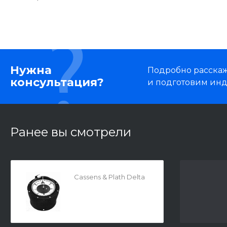
Нужна
Подробно расскаже
консультация?
и подготовим ин
Ранее вы смотрели
Cassens & Plath Delta