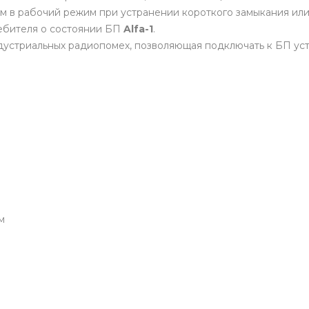
ом в рабочий режим при устранении короткого замыкания или
ебителя о состоянии БП
Alfa-1
.
дустриальных радиопомех, позволяющая подключать к БП ус
м