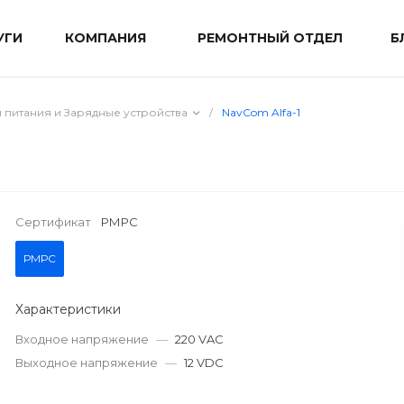
УГИ
КОМПАНИЯ
РЕМОНТНЫЙ ОТДЕЛ
Б
 питания и Зарядные устройства
/
NavCom Alfa-1
Сертификат
РМРС
РМРС
Характеристики
Входное напряжение
—
220 VAC
Выходное напряжение
—
12 VDC