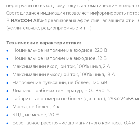
перегрузки по выходному току с автоматическим возврат
Светодиодная индикация позволяет информировать потр
В
NAVCOM Alfa-1
реализована эффективная защита от ин
(усилительные, радиоприемные и т.п.).
Технические характеристики:
Номинальное напряжение входное, 220 В
Номинальное напряжение выходное, 12 В
Максимальный входной ток, 100% цикл, 2 А
Максимальный выходной ток, 100% цикл, 8 А
Напряжение пульсаций, не более, 120 мВ
Диапазон рабочих температур, -10… +40 ?С
Габаритные размеры не более (д х ш х в), 293х224х68 м
Масса, не более, 4 кг
КПД, не менее, 70 %
Безопасное расстояние до магнитного компаса, 0,4 м