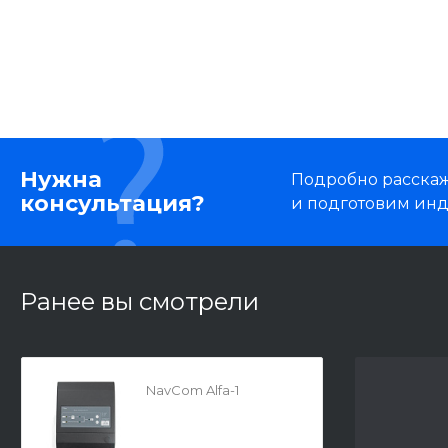
Нужна
Подробно расскаже
консультация?
и подготовим ин
Ранее вы смотрели
NavCom Alfa-1