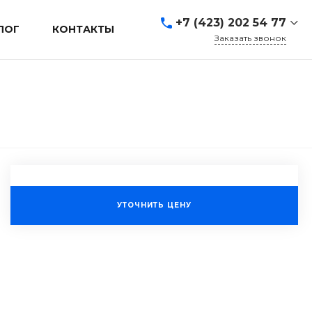
+7 (423) 202 54 77
ЛОГ
КОНТАКТЫ
Заказать звонок
+7 (423) 202 54 77
г. Владивосток, ул.
Адмирала Кузнецова, д.
80а
Пн-Пт: 9:00-19:00 Cб-Вс:
Выходной
sales@mrevl.ru
УТОЧНИТЬ ЦЕНУ