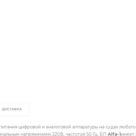
ДОСТАВКА
итания цифровой и аналоговой аппаратуры на судах любого 
инальным напряжением 220В, частотой 50 Гц. БП
Alfa-1
имеет 