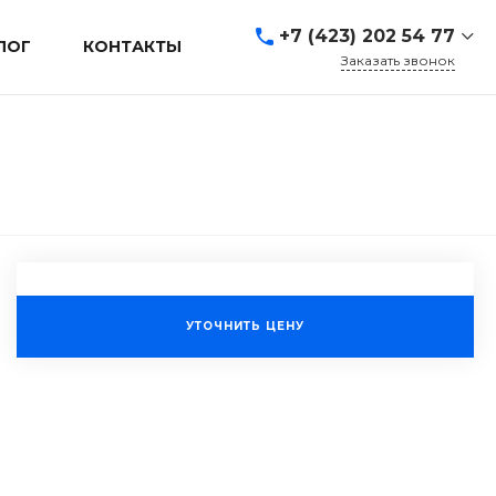
+7 (423) 202 54 77
ЛОГ
КОНТАКТЫ
Заказать звонок
+7 (423) 202 54 77
г. Владивосток, ул.
Адмирала Кузнецова, д.
80а
Пн-Пт: 9:00-19:00 Cб-Вс:
Выходной
sales@mrevl.ru
УТОЧНИТЬ ЦЕНУ