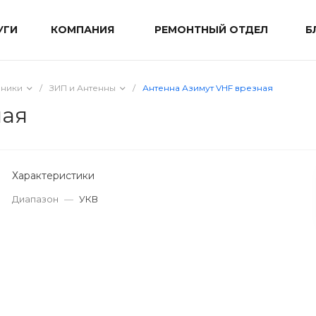
УГИ
КОМПАНИЯ
РЕМОНТНЫЙ ОТДЕЛ
Б
мники
/
ЗИП и Антенны
/
Антенна Азимут VHF врезная
ная
Характеристики
Диапазон
—
УКВ