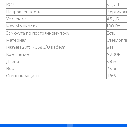
КСВ
< 1,5 : 1
Направленность
Вертикал
Усиление
4.5 дБ
Мах Мощность
100 Вт
Замкнута по постоянному току
Есть
Материал
Стеклопл
Разъем 20ft RG58C/U кабеля
6 м
Крепление
N200F
Длина
5.8 м
Вес
2.5 кг
Степень защиты
IP66