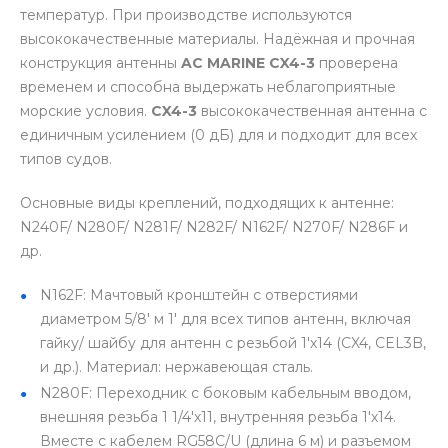
температур. При производстве используются
высококачественные материалы. Надёжная и прочная
конструкция антенны
AC MARINE CX4-3
проверена
временем и
способна выдержать неблагоприятные
морские условия.
CX4-3
высококачественная антенна с
единичным усилением (0 дБ) для и подходит для всех
типов судов.
Основные виды креплений, подходящих к антенне:
N240F/ N280F/ N281F/ N282F/ N162F/ N270F/ N286F и
др.
N162F: Мачтовый кронштейн с отверстиями
диаметром 5/8' м 1' для всех типов антенн, включая
гайку/ шайбу для антенн с резьбой 1'х14 (CX4, CEL3B,
и др.). Материал: нержавеющая сталь.
N280F: Переходник с боковым кабельным вводом,
внешняя резьба 1 1/4'х11, внутренняя резьба 1'х14.
Вместе с кабелем RG58C/U (длина 6 м) и разъемом