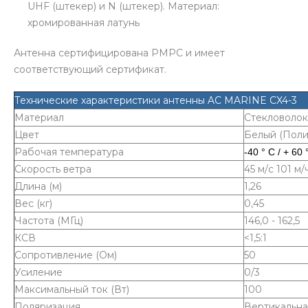
UHF (штекер) и N (штекер). Материал:
хромированная латунь
Антенна сертифицирована РМРС и имеет
соответствующий сертификат.
Технические характеристики антенны AC MARINE CX4-3
Материал
Стекловоло
Цвет
Белый (Поли
Рабочая температура
-40 ° C / + 60 
Скорость ветра
45 м/с 101 м/
Длина (м)
1,26
Вес (кг)
0,45
Частота (МГц)
146,0 - 162,5
КСВ
<1,5:1
Сопротивление (Ом)
50
Усиление
0/3
Максимальный ток (Вт)
100
Поляризация
Вертикальна