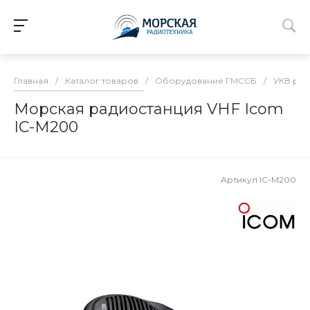
Главная
/
Каталог товаров
/
Оборудование ГМССБ
/
УКВ рад
Морская радиостанция VHF Icom
IC-M200
Артикул
IC-M200