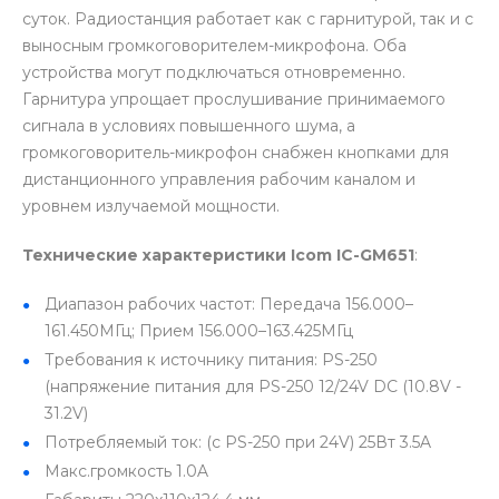
суток. Радиостанция работает как с гарнитурой, так и с
выносным громкоговорителем-микрофона. Оба
устройства могут подключаться отновременно.
Гарнитура упрощает прослушивание принимаемого
сигнала в условиях повышенного шума, а
громкоговоритель-микрофон снабжен кнопками для
дистанционного управления рабочим каналом и
уровнем излучаемой мощности.
Технические характеристики
Icom IC-GM651
:
Диапазон рабочих частот:
Передача 156.000–
161.450МГц; Прием 156.000–163.425МГц
Требования к источнику питания: PS-250
(напряжение питания для PS-250 12/24V DC (10.8V -
31.2V)
Потребляемый ток: (с PS-250 при 24V)
25Вт
3.5A
Макс.громкость
1.0A