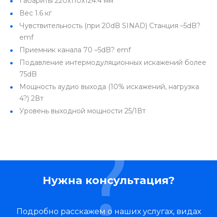
Габариты
220x110x124.4 мм
Вес
1.6 кг
Чувствительность (при 20dB SINAD)
Станция
–5dB?
emf
Приемник канала 70
–5dB? emf
Подавление интермодуляционных искажений
более
75dB
Мощность аудио выхода (10% искажений, нагрузка
4?)
2Вт
Уровень выходной мощности
25/1Вт
Нужна консультация?
Подробно расскажем о наших услугах, видах