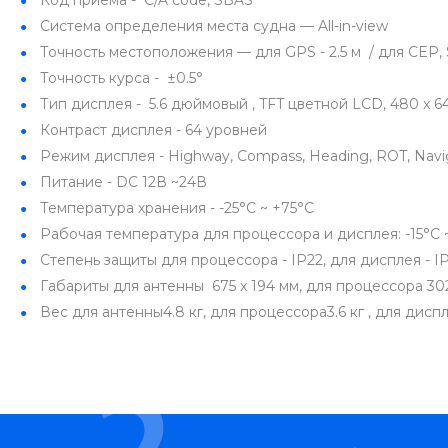
Код приёма - C/A code, SBAS
Система определения места судна — All-in-view
Точность местоположения — для GPS - 2.5 м / для CEP, 
Точность курса - ±0.5°
Тип дисплея - 5.6 дюймовый , TFT цветной LCD, 480 x 
Контраст дисплея - 64 уровней
Режим дисплея - Highway, Compass, Heading, ROT, Naviga
Питание - DC 12В ~24В
Температура хранения - -25°C ~ +75°C
Рабочая температура для процессора и дисплея: -15°C ~ 
Степень защиты для процессора - IP22, для дисплея - I
Габариты для антенны 675 x 194 мм, для процессора 302 
Вес для антенны4.8 кг, для процессора3.6 кг , для диспл