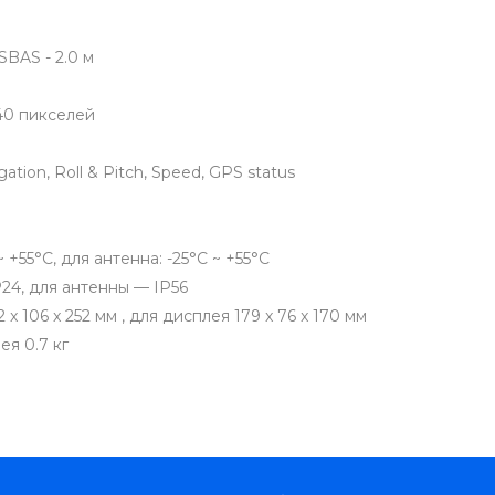
SBAS - 2.0 м
640 пикселей
tion, Roll & Pitch, Speed, GPS status
+55°C, для антенна: -25°C ~ +55°C
P24, для антенны — IP56
x 106 x 252 мм , для дисплея 179 x 76 x 170 мм
ея 0.7 кг