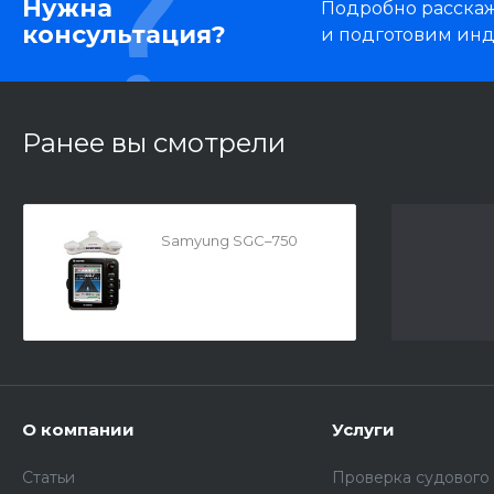
Нужна
Подробно расскаже
консультация?
и подготовим ин
Ранее вы смотрели
Samyung SGC–750
О компании
Услуги
Статьи
Проверка судового