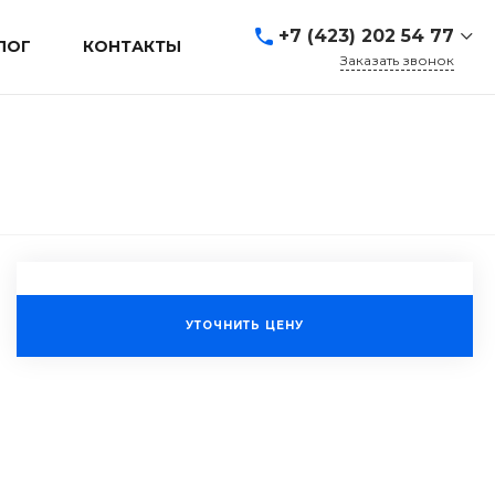
+7 (423) 202 54 77
ЛОГ
КОНТАКТЫ
Заказать звонок
+7 (423) 202 54 77
г. Владивосток, ул.
Адмирала Кузнецова, д.
80а
Пн-Пт: 9:00-19:00 Cб-Вс:
Выходной
sales@mrevl.ru
УТОЧНИТЬ ЦЕНУ