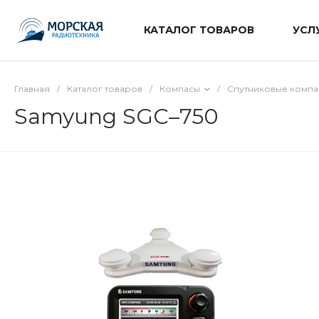
КАТАЛОГ ТОВАРОВ
УСЛ
Главная
/
Каталог товаров
/
Компасы
/
Спутниковые компа
Samyung SGC–750