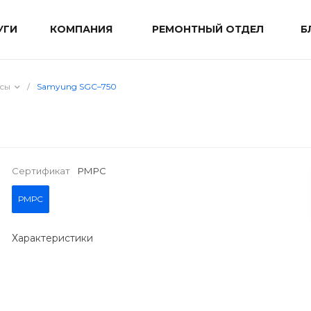
УГИ
КОМПАНИЯ
РЕМОНТНЫЙ ОТДЕЛ
Б
сы
/
Samyung SGC–750
Сертификат
РМРС
РМРС
Характеристики