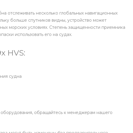
бна отслеживать несколько глобальных навигационных
ольку больше спутников видны, устройство может
тных морских условиях. Степень защищенности приемника
опаски использовать его на судах.
x HVS:
ения судна
ь оборудования, обращайтесь к менеджерам нашего
ара могут быть изменены без предварительного