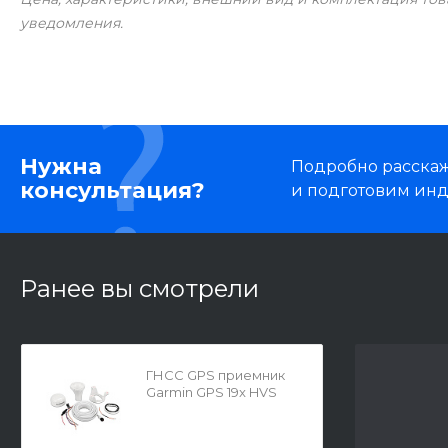
уведомления.
Нужна
Подробно расскаже
консультация?
и подготовим ин
Ранее вы смотрели
ГНСС GPS приемник
Garmin GPS 19x HVS