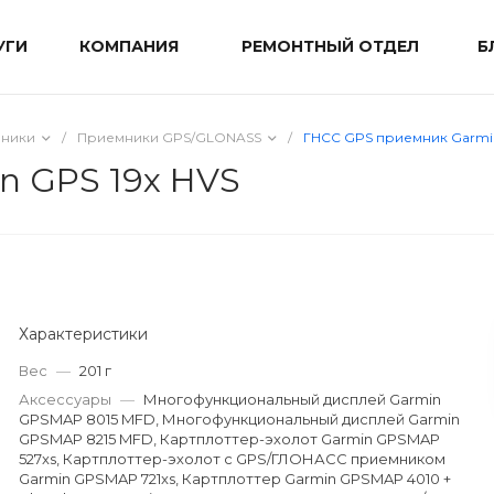
УГИ
КОМПАНИЯ
РЕМОНТНЫЙ ОТДЕЛ
Б
мники
/
Приемники GPS/GLONASS
/
ГНСС GPS приемник Garmin
n GPS 19x HVS
Характеристики
Вес
—
201 г
Аксессуары
—
Многофункциональный дисплей Garmin
GPSMAP 8015 MFD, Многофункциональный дисплей Garmin
GPSMAP 8215 MFD, Картплоттер-эхолот Garmin GPSMAP
527xs, Картплоттер-эхолот с GPS/ГЛОНАСС приемником
Garmin GPSMAP 721xs, Картплоттер Garmin GPSMAP 4010 +