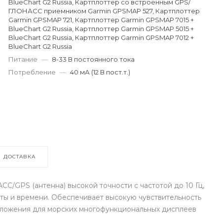
BlueChart G2 Russia, Картплоттер со встроенным GPS/
ГЛОНАСС приемником Garmin GPSMAP 527, Картплоттер
Garmin GPSMAP 721, Картплоттер Garmin GPSMAP 7015 +
BlueChart G2 Russia, Картплоттер Garmin GPSMAP 5015 +
BlueChart G2 Russia, Картплоттер Garmin GPSMAP 7012 +
BlueChart G2 Russia
Питание
—
8-33 В постоянного тока
Потребление
—
40 мА (12 В пост.т.)
ДОСТАВКА
С/GPS (антенна) высокой точности с частотой до 10 Гц,
ты и времени. Обеспечивает высокую чувствительность
ложения для морских многофункциональных дисплеев