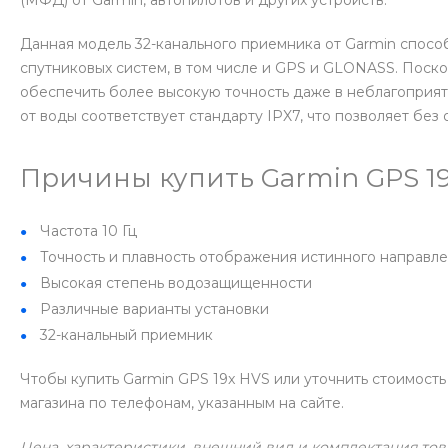
(МФД) от Garmin, автопилотов и других устройств.
Данная модель 32-канального приемника от Garmin спосо
спутниковых систем, в том числе и GPS и GLONASS. Поск
обеспечить более высокую точность даже в неблагоприя
от воды соответствует стандарту IPX7, что позволяет без 
Причины купить Garmin GPS 19
Частота 10 Гц
Точность и плавность отображения истинного направл
Высокая степень водозащищенности
Различные варианты установки
32-канальный приемник
Чтобы купить Garmin GPS 19x HVS или уточнить стоимост
магазина по телефонам, указанным на сайте.
Цена, характеристики, внешний вид и комплектация тов