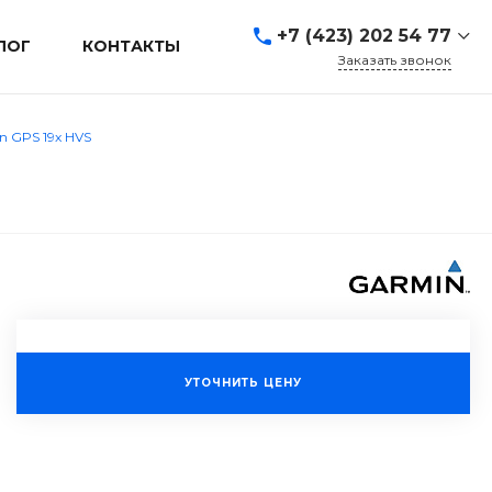
+7 (423) 202 54 77
ЛОГ
КОНТАКТЫ
Заказать звонок
+7 (423) 202 54 77
г. Владивосток, ул.
 GPS 19x HVS
Адмирала Кузнецова, д.
80а
Пн-Пт: 9:00-19:00 Cб-Вс:
Выходной
sales@mrevl.ru
УТОЧНИТЬ ЦЕНУ