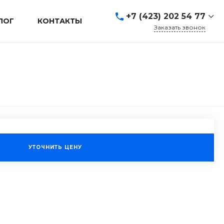
+7 (423) 202 54 77
ЛОГ
КОНТАКТЫ
Заказать звонок
+7 (423) 202 54 77
г. Владивосток, ул.
Адмирала Кузнецова, д.
80а
Пн-Пт: 9:00-19:00 Cб-Вс:
Выходной
sales@mrevl.ru
УТОЧНИТЬ ЦЕНУ