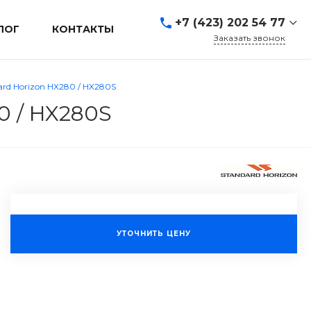
+7 (423) 202 54 77
ЛОГ
КОНТАКТЫ
Заказать звонок
+7 (423) 202 54 77
г. Владивосток, ул.
rd Horizon HX280 / HX280S
Адмирала Кузнецова, д.
80а
0 / HX280S
Пн-Пт: 9:00-19:00 Cб-Вс:
Выходной
sales@mrevl.ru
УТОЧНИТЬ ЦЕНУ