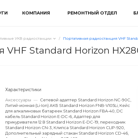
УГИ
КОМПАНИЯ
РЕМОНТНЫЙ ОТДЕЛ
Б
тивные УКВ радиостанции
/
Портативная радиостанция VHF Standa
 VHF Standard Horizon HX28
Характеристики
Аксессуары
—
Сетевой адаптер Standard Horizon NC-90C,
Литий-ионная (Li-Ion) АКБ Standard Horizon FNB-V105Li, Кейс
для алкалиновых батареек Standard Horizon FBA-40, DC
кабель Standard Horizon E-DC-6, Адаптер для
прикуривателя 12 В Standard Horizon E-DC-19, переходник
Standard Horizon CN-3, Клипса Standard Horizon CLIP-920,
Дополнительный зарядный стакан Standard Horizon CD-46,