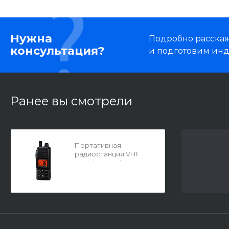
Нужна
Подробно расскаже
консультация?
и подготовим ин
Ранее вы смотрели
Портативная
радиостанция VHF
Standard Horizon
HX280 / HX280S