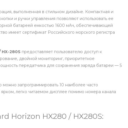
ация, выполненная в стильном дизайне. Компактная и
 кнопки и ручки управления позволяют использовать ее
яторной батареей емкостью 1600 мАч, обеспечивающей
тво имеет сертификат Российского морского регистра
/ HX-280S
предоставляет пользователю доступ к
рование, двойной мониторинг, приоритетное
мощность передатчика для сохранения заряда батареи — 5
ю можно запрограммировать 10 наиболее часто
, ярком, легко читаемом дисплее помимо номера канала
d Horizon HX280 / HX280S: