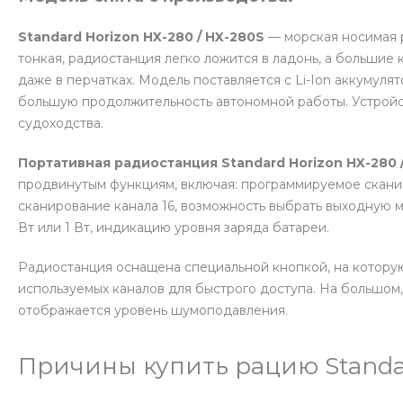
Standard Horizon HX-280 / HX-280S
— морская носимая р
тонкая, радиостанция легко ложится в ладонь, а большие
даже в перчатках. Модель поставляется с Li-Ion аккумул
большую продолжительность автономной работы. Устройс
судоходства.
Портативная радиостанция Standard Horizon HX-280 
продвинутым функциям, включая: программируемое скани
сканирование канала 16, возможность выбрать выходную 
Вт или 1 Вт, индикацию уровня заряда батареи.
Радиостанция оснащена специальной кнопкой, на котору
используемых каналов для быстрого доступа. На большом
отображается уровень шумоподавления.
Причины купить рацию Standar