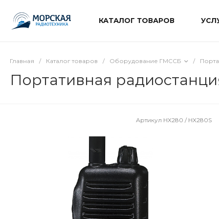
КАТАЛОГ ТОВАРОВ
УСЛ
Главная
/
Каталог товаров
/
Оборудование ГМССБ
/
Порта
Портативная радиостанция
Артикул
HX280 / HX280S