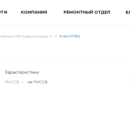
УГИ
КОМПАНИЯ
РЕМОНТНЫЙ ОТДЕЛ
Б
тивные УКВ радиостанции
/
Entel HT782
Характеристики
ГМССБ
—
не ГМССБ