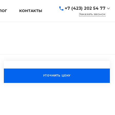
+7 (423) 202 54 77
ЛОГ
КОНТАКТЫ
Заказать звонок
+7 (423) 202 54 77
г. Владивосток, ул.
Адмирала Кузнецова, д.
80а
Пн-Пт: 9:00-19:00 Cб-Вс:
Выходной
sales@mrevl.ru
УТОЧНИТЬ ЦЕНУ