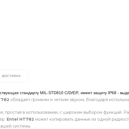
ДОСТАВКА
ствующая стандарту MIL-STD810 C/D/E/F, имеет защиту
IP68 - выд
T782
обладает громким и четким звуком, благодаря использ
ая, простая в использовании, с широким выбором функций. 
ер.
Entel HT782
может копировать данные из одной радиоста
вашей системы.