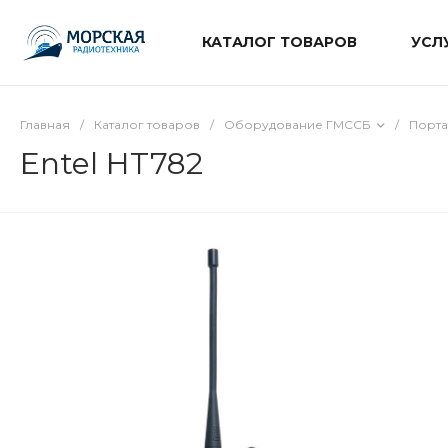
КАТАЛОГ ТОВАРОВ
УСЛ
Главная
/
Каталог товаров
/
Оборудование ГМССБ
/
Порта
Entel HT782