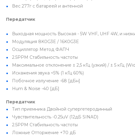
Вес 277г с батареей и антенной
Передатчик
Выходная мощность Высокая - 5W VHF, UHF 4W, и низкий
Модуляция 8K0G3E / 16K0G3E
Осциллятор Метод ФАПЧ
2.5PPM Стабильность частоты
Максимальное отклонение ± 2,5 кГц (узкий) / ± 5 кГц (Wi
Искажения звука <5% (1 кГц 60%)
Побочное излучение -68 [дБн]
Hum & Noise -40 [дБ]
Передатчик
Тип приемника Двойной супергетеродинный
Чувствительность -0.25uV (12дБ SINAD)
2.5PPM Стабильность частоты
Ложные Отторжение +70 дБ