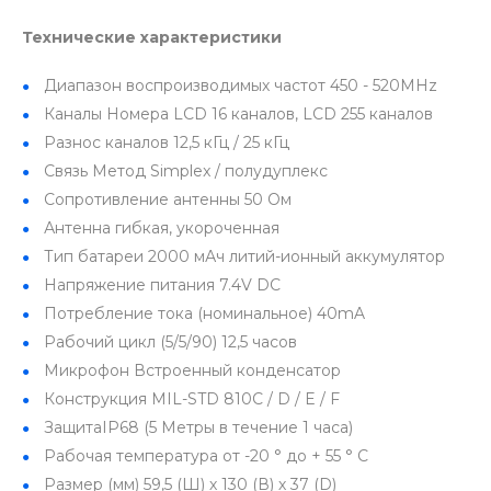
Технические характеристики
Диапазон воспроизводимых частот 450 - 520MHz
Каналы Номера LCD 16 каналов, LCD 255 каналов
Разнос каналов 12,5 кГц / 25 кГц
Связь Метод Simplex / полудуплекс
Сопротивление антенны 50 Ом
Антенна гибкая, укороченная
Тип батареи 2000 мАч литий-ионный аккумулятор
Напряжение питания 7.4V DC
Потребление тока (номинальное) 40mA
Рабочий цикл (5/5/90) 12,5 часов
Микрофон Встроенный конденсатор
Конструкция MIL-STD 810C / D / E / F
ЗащитаIP68 (5 Метры в течение 1 часа)
Рабочая температура от -20 ° до + 55 ° C
Размер (мм) 59,5 (Ш) х 130 (В) х 37 (D)