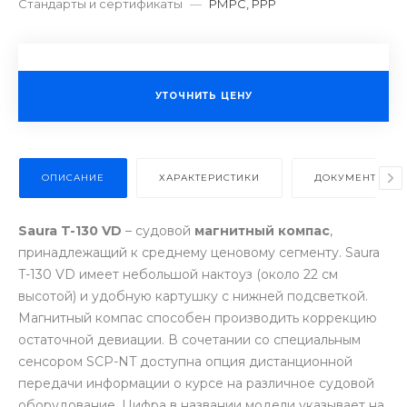
Стандарты и сертификаты
—
РМРС, РРР
УТОЧНИТЬ ЦЕНУ
ОПИСАНИЕ
ХАРАКТЕРИСТИКИ
ДОКУМЕНТЫ
Saura T-130 VD
– судовой
магнитный компас
,
принадлежащий к среднему ценовому сегменту. Saura
T-130 VD имеет небольшой нактоуз (около 22 см
высотой) и удобную картушку с нижней подсветкой.
Магнитный компас способен производить коррекцию
остаточной девиации. В сочетании со специальным
сенсором SCP-NT доступна опция дистанционной
передачи информации о курсе на различное судовой
оборудование. Цифра в названии модели указывает на