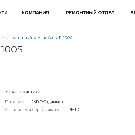
УГИ
КОМПАНИЯ
РЕМОНТНЫЙ ОТДЕЛ
Б
/
магнитный компас Saura P-100S
-100S
Характеристики
Питание
—
24В DC (диммер)
Стандарты и сертификаты
—
РМРС