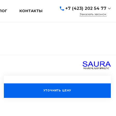
+7 (423) 202 54 77
ЛОГ
КОНТАКТЫ
Заказать звонок
+7 (423) 202 54 77
г. Владивосток, ул.
Адмирала Кузнецова, д.
80а
Пн-Пт: 9:00-19:00 Cб-Вс:
Выходной
sales@mrevl.ru
УТОЧНИТЬ ЦЕНУ