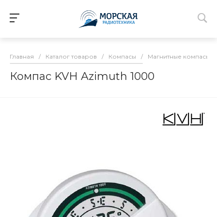
Главная
/
Каталог товаров
/
Компасы
/
Магнитные компасы
/
Компас KVH Azimuth 1000