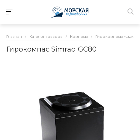
Главная
/
Каталог товаров
/
Компасы
/
Гирокомпасы жидкос
Гирокомпас Simrad GC80