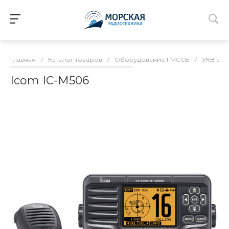
Главная
/
Каталог товаров
/
Оборудование ГМССБ
/
УКВ рад
Icom IC-M506