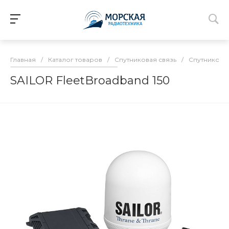
Главная
/
Каталог товаров
/
Спутниковая связь
/
Спутниковые
SAILOR FleetBroadband 150