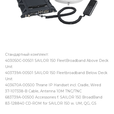
Стандартный комплект:
403050C-00501 SAILOR 150 FleetBroadband Above Deck
Unit
403739A-00501 SAILOR 150 Fleetbroadband Below Deck
Unit
403670A-00500 Thrane IP Handset incl. Cradle, Wired
37-107338-B Cable, Antenna 10M TNC/TNC
683739A-00500 Accessories f. SAILOR 150 BroadBand
83-128840 CD-ROM for SAILOR 150 w. UM, QG, GS