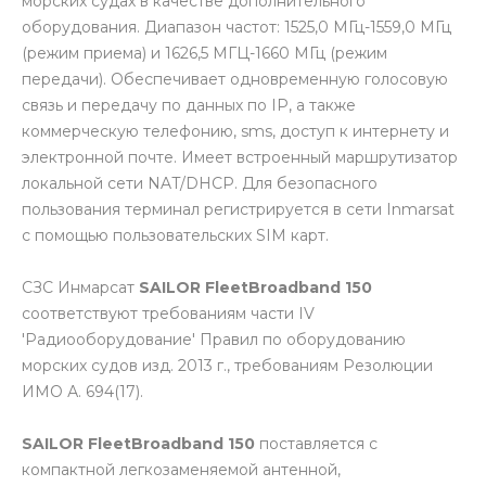
морских судах в качестве дополнительного
оборудования. Диапазон частот: 1525,0 МГц-1559,0 МГц
(режим приема) и 1626,5 МГЦ-1660 МГц (режим
передачи). Обеспечивает одновременную голосовую
связь и передачу по данных по IP, а также
коммерческую телефонию, sms, доступ к интернету и
электронной почте. Имеет встроенный маршрутизатор
локальной сети NAT/DHCP. Для безопасного
пользования терминал регистрируется в сети Inmarsat
с помощью пользовательских SIM карт.
CЗC Инмарсат
SAILOR FleetBroadband 150
соответствуют требованиям части IV
'Радиооборудование' Правил по оборудованию
морских судов изд. 2013 г., требованиям Резолюции
ИМО А. 694(17).
SAILOR FleetBroadband 150
поставляется с
компактной легкозаменяемой антенной,