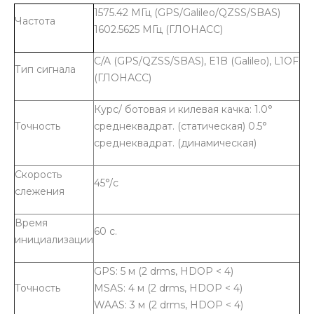
1575.42 МГц (GPS/Galileo/QZSS/SBAS)
Частота
1602.5625 МГц (ГЛОНАСС)
C/A (GPS/QZSS/SBAS), E1B (Galileo), L1OF
Тип сигнала
(ГЛОНАСС)
Курс/ ботовая и килевая качка: 1.0°
Точность
среднеквадрат. (статическая) 0.5°
среднеквадрат. (динамическая)
Скорость
45°/с
слежения
Время
60 с.
инициализации
GPS: 5 м (2 drms, HDOP < 4)
Точность
MSAS: 4 м (2 drms, HDOP < 4)
WAAS: 3 м (2 drms, HDOP < 4)