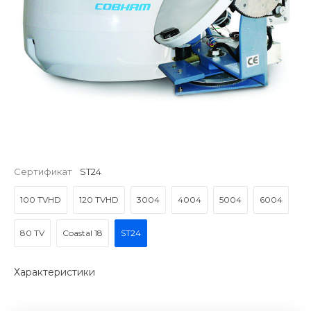
Сертификат
ST24
100 TVHD
120 TVHD
3004
4004
5004
6004
80 TV
Coastal 18
ST24
Характеристики