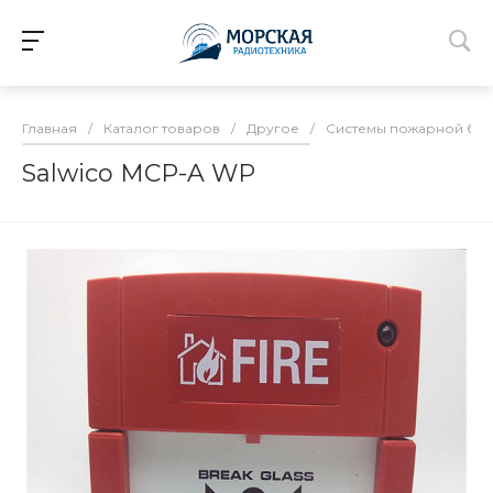
Главная
/
Каталог товаров
/
Другое
/
Системы пожарной без
Salwico MCP-A WP