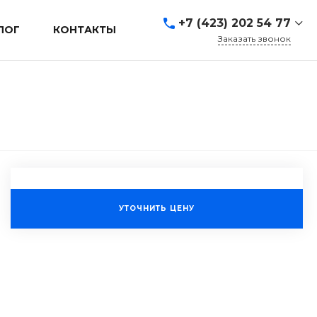
+7 (423) 202 54 77
ЛОГ
КОНТАКТЫ
Заказать звонок
+7 (423) 202 54 77
г. Владивосток, ул.
Адмирала Кузнецова, д.
80а
Пн-Пт: 9:00-19:00 Cб-Вс:
Выходной
sales@mrevl.ru
УТОЧНИТЬ ЦЕНУ