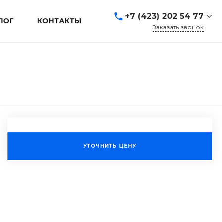
+7 (423) 202 54 77
ЛОГ
КОНТАКТЫ
Заказать звонок
+7 (423) 202 54 77
г. Владивосток, ул.
Адмирала Кузнецова, д.
80а
Пн-Пт: 9:00-19:00 Cб-Вс:
Выходной
sales@mrevl.ru
УТОЧНИТЬ ЦЕНУ