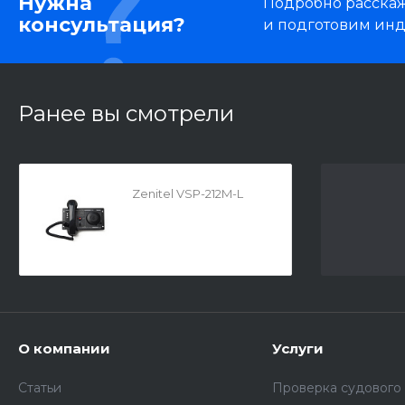
Нужна
Подробно расскаже
консультация?
и подготовим ин
Ранее вы смотрели
Zenitel VSP-212M-L
О компании
Услуги
Статьи
Проверка судового