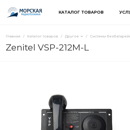
КАТАЛОГ ТОВАРОВ
УСЛ
Главная
/
Каталог товаров
/
Другое
/
Системы безбатарей
Zenitel VSP-212M-L