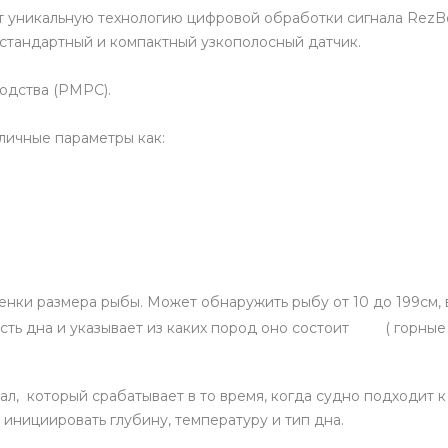
т уникальную технологию цифровой обработки сигнала RezBo
 стандартный и компактный узкополосный датчик.
одства (РМРС).
личные параметры как:
нки размера рыбы. Может обнаружить рыбу от 10 до 199см, в
ь дна и указывает из каких пород оно состоит ( горные п
ал, который срабатывает в то время, когда судно подходит 
 инициировать глубину, температуру и тип дна.