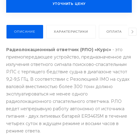
УТОЧНИТЬ ЦЕНУ
ОПИСАНИЕ
ХАРАКТЕРИСТИКИ
ОПЛАТА
Радиолокационный ответчик (РЛО) «Курс»
- это
приемопередающее устройство, предназначенное для
излучения ответного сигнала поисково-спасательным
РЛС с терпящего бедствие судна в диапазоне частот
9,2-9,5 ГГц. В соответствии с Резолюцией IMO на судах
валовой вместимостью более 300 тонн должно
эксплуатироваться не менее одного
радиолокационного спасательного ответчика. РЛО
ведет непрерывную работу автономно от источника
питания - двух литиевых батарей ER34615M в течение
четырех суток в ждущем режиме и восьми часов в
режиме ответа.