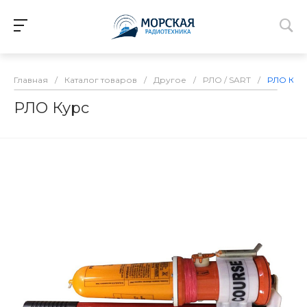
Главная
/
Каталог товаров
/
Другое
/
РЛО / SART
/
РЛО Кур
РЛО Курс