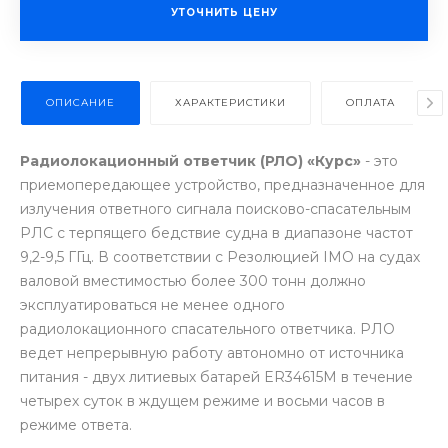
УТОЧНИТЬ ЦЕНУ
ОПИСАНИЕ
ХАРАКТЕРИСТИКИ
ОПЛАТА
Радиолокационный ответчик (РЛО) «Курс»
- это
приемопередающее устройство, предназначенное для
излучения ответного сигнала поисково-спасательным
РЛС с терпящего бедствие судна в диапазоне частот
9,2-9,5 ГГц. В соответствии с Резолюцией IMO на судах
валовой вместимостью более 300 тонн должно
эксплуатироваться не менее одного
радиолокационного спасательного ответчика. РЛО
ведет непрерывную работу автономно от источника
питания - двух литиевых батарей ER34615M в течение
четырех суток в ждущем режиме и восьми часов в
режиме ответа.