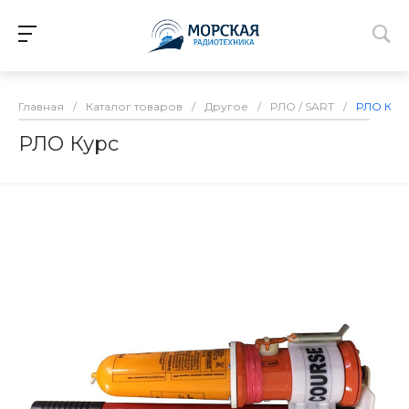
Главная
/
Каталог товаров
/
Другое
/
РЛО / SART
/
РЛО Кур
РЛО Курс