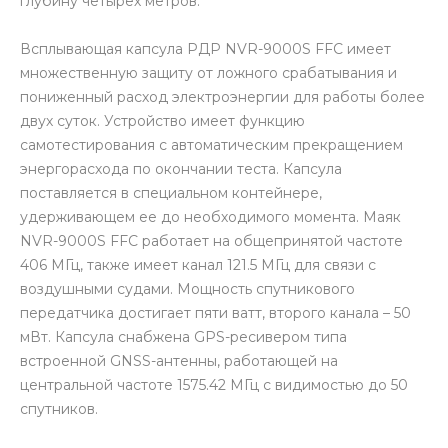
глубину четырех метров.
Всплывающая капсула РДР NVR-9000S FFC имеет
множественную защиту от ложного срабатывания и
пониженный расход электроэнергии для работы более
двух суток. Устройство имеет функцию
самотестирования с автоматическим прекращением
энергорасхода по окончании теста. Капсула
поставляется в специальном контейнере,
удерживающем ее до необходимого момента. Маяк
NVR-9000S FFC работает на общепринятой частоте
406 МГц, также имеет канал 121.5 МГц для связи с
воздушными судами. Мощность спутникового
передатчика достигает пяти ватт, второго канала – 50
мВт. Капсула снабжена GPS-ресивером типа
встроенной GNSS-антенны, работающей на
центральной частоте 1575.42 МГц с видимостью до 50
спутников.