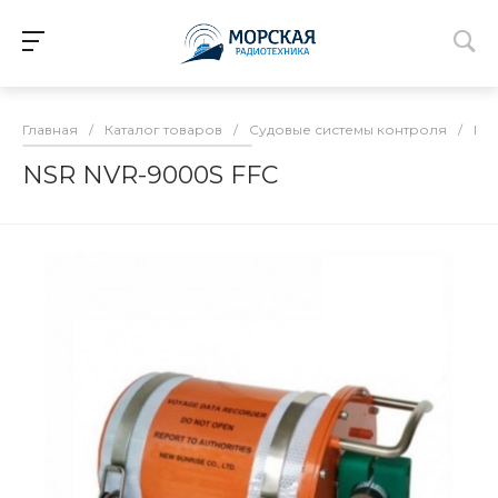
Главная
/
Каталог товаров
/
Судовые системы контроля
/
Рег
NSR NVR-9000S FFC