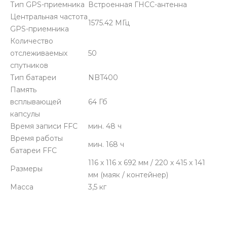
Тип GPS-приемника
Встроенная ГНСС-антенна
Центральная частота
1575.42 МГц
GPS-приемника
Количество
отслеживаемых
50
спутников
Тип батареи
NBT400
Память
всплывающей
64 Гб
капсулы
Время записи FFC
мин. 48 ч
Время работы
мин. 168 ч
батареи FFC
116 х 116 х 692 мм / 220 х 415 х 141
Размеры
мм (маяк / контейнер)
Масса
3,5 кг