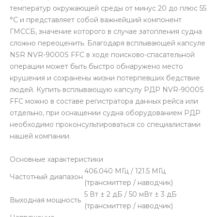
температур окружающей среды от минус 20 до плюс 55
°C и представляет собой важнейший компонент
ГМССБ, значение которого в случае затопления судна
сложно переоценить. Благодаря всплывающей капсуле
NSR NVR-9000S FFC в ходе поисково-спасательной
операции может быть быстро обнаружено место
крушения и сохранены жизни потерпевших бедствие
людей. Купить всплывающую капсулу РДР NVR-9000S
FFC можно в составе регистратора данных рейса или
отдельно, при оснащении судна оборудованием РДР
необходимо проконсультироваться со специалистами
нашей компании.
Основные характеристики
406.040 МГц / 121.5 МГц
Частотный диапазон
(трансмиттер / наводчик)
5 Вт ± 2 дБ / 50 мВт ± 3 дБ
Выходная мощность
(трансмиттер / наводчик)