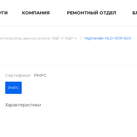
УГИ
КОМПАНИЯ
РЕМОНТНЫЙ ОТДЕЛ
Б
егистратор данных рейса: РДР, У-РДР
/
Highlander HLD-VDR 600
Сертификат
РМРС
РМРС
Характеристики