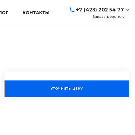
+7 (423) 202 54 77
ЛОГ
КОНТАКТЫ
Заказать звонок
+7 (423) 202 54 77
г. Владивосток, ул.
Адмирала Кузнецова, д.
80а
Пн-Пт: 9:00-19:00 Cб-Вс:
Выходной
sales@mrevl.ru
УТОЧНИТЬ ЦЕНУ