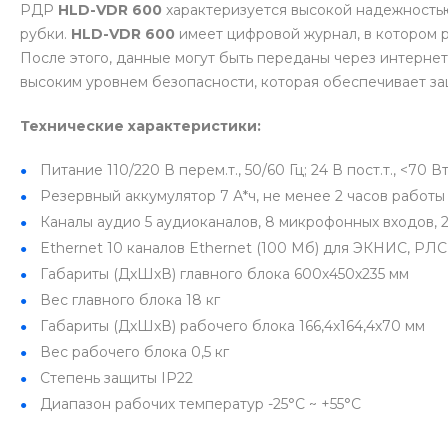
РДР
HLD-VDR 600
характеризуется высокой надежностью
рубки.
HLD-VDR 600
имеет цифровой журнал, в котором 
После этого, данные могут быть переданы через интерне
высоким уровнем безопасности, которая обеспечивает за
Технические характеристики:
Питание
110/220 В перем.т., 50/60 Гц; 24 В пост.т., <70 В
Резервный аккумулятор
7 А*ч, не менее 2 часов работы
Каналы аудио
5 аудиоканалов, 8 микрофонных входов, 
Ethernet
10 каналов Ethernet (100 Мб) для ЭКНИС, РЛС 
Габариты (ДхШхВ) главного блока
600х450х235 мм
Вес главного блока
18 кг
Габариты (ДхШхВ) рабочего блока
166,4х164,4х70 мм
Вес рабочего блока
0,5 кг
Степень защиты
IP22
Диапазон рабочих температур
-25°C ~ +55°C