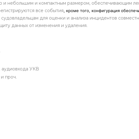
 и небольшим и компактным размером, обеспечивающим легк
регистрируются все события
, кроме того, конфигурация обеспе
т судовладельцам для оценки и анализа инцидентов совмест
щиту данных от изменения и удаления.
т
2 аудиовхода УКВ
и проч.