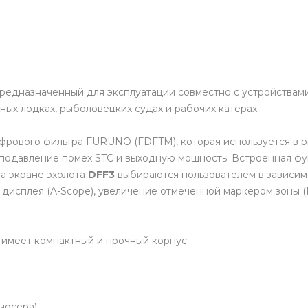
предназначенный для эксплуатации совместно с устройствами
ных лодках, рыболовецких судах и рабочих катерах.
рового фильтра FURUNO (FDFTM), которая используется в ры
 подавление помех STC и выходную мощность. Встроенная фун
на экране эхолота
DFF3
выбираются пользователем в зависим
 дисплея (A-Scope), увеличение отмеченной маркером зоны 
, имеет компактный и прочный корпус.
дьюсера)