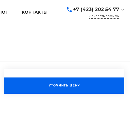
+7 (423) 202 54 77
ЛОГ
КОНТАКТЫ
Заказать звонок
+7 (423) 202 54 77
г. Владивосток, ул.
Адмирала Кузнецова, д.
80а
Пн-Пт: 9:00-19:00 Cб-Вс:
Выходной
sales@mrevl.ru
УТОЧНИТЬ ЦЕНУ