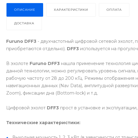
ОПИСАНИЕ
ХАРАКТЕРИСТИКИ
ОПЛАТА
ДОСТАВКА
Furuno DFF3
- двухчастотный цифровой сетевой эхолот, 
приобретаются отдельно).
DFF3
используется на прогулоч
В эхолоте
Furuno DFF3
нашла применение технология циф
данной технологии, можно регулировать уровень сигнала,
рабочую частоту от 28 до 200 кГц. Режимы отображения 
навигационных данных (Nav Data), амплитудной развертки
Zoom), фиксации дна (Bottom-lock) и т.д.
Цифровой эхолот
DFF3
прост в установке и эксплуатации
Технические характеристики:
Выходная мощность 1, 2, 3 кВт (в зависимости от транс