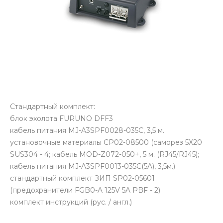
Стандартный комплект:
блок эхолота FURUNO DFF3
кабель питания MJ-A3SPF0028-035C, 3,5 м.
установочные материалы CP02-08500 (саморез 5X20
SUS304 - 4; кабель MOD-Z072-050+, 5 м. (RJ45/RJ45);
кабель питания MJ-A3SPF0013-035C(5A), 3,5м.)
стандартный комплект ЗИП SP02-05601
(предохранители FGB0-A 125V 5A PBF - 2)
комплект инструкций (рус. / англ.)