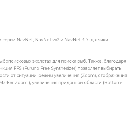
 серии NavNet, NavNet vx2 и NavNet 3D (датчики
бопоисковых эхолотах для поиска рыб. Также, благодаря
кция FFS (Furuno Free Synthesizer) позволяет выбирать
ости от ситуации: режим увеличения (Zoom), отображения
(Marker Zoom ), увеличения придонной области (Bottom-