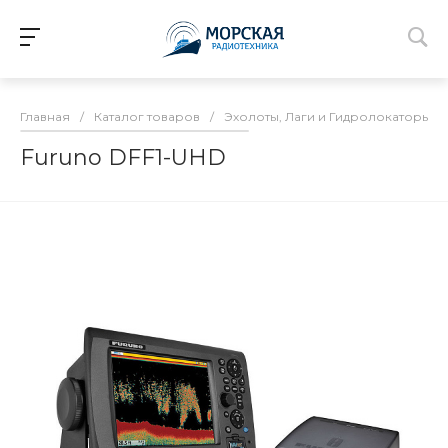
Главная
/
Каталог товаров
/
Эхолоты, Лаги и Гидролокаторы
/
Furuno DFF1-UHD