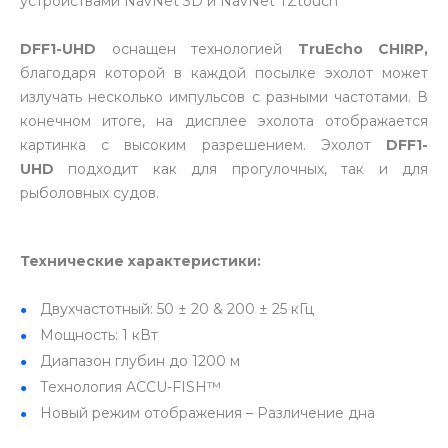
устройствами NavNet 3D и NavNet TZtouch
DFF1-UHD
оснащен технологией
TruEcho CHIRP,
благодаря которой в каждой посылке эхолот может
излучать несколько импульсов с разными частотами. В
конечном итоге, на дисплее эхолота отображается
картинка с высоким разрешением. Эхолот
DFF1-
UHD
подходит как для прогулочных, так и для
рыболовных судов.
Технические характеристики:
Двухчастотный: 50 ± 20 & 200 ± 25 кГц
Мощность: 1 кВт
Диапазон глубин до 1200 м
Технология ACCU-FISH™
Новый режим отображения – Различение дна