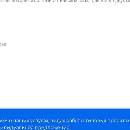
новлен горизонтальный оптический канал длиной до двух м
ока
м о наших услугах, видах работ и типовых проектах
дивидуальное предложение!