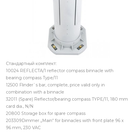
Стандартный комплект:
10024 REFLECTA/1 reflector compass binnacle with
bearing compass Type/11
12500 Flinder`s bar, complete, price valid only in
combination with a binnacle
32011 (Spare) Reflector/bearing compass TYPE/11, 180 mm
card dia., N/N
20800 Storage box for spare compass
203309Dimmer „Main“ for binnacles with front plate 96 x
96 mm, 230 VAC