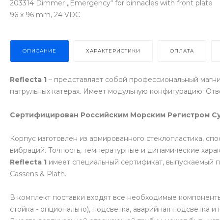
203314 Dimmer „Emergency“ for binnacles with front plate
96 x 96 mm, 24 VDC
ОПИСАНИЕ
ХАРАКТЕРИСТИКИ
ОПЛАТА
Reflecta 1
– представляет собой профессиональный магнит
патрульных катерах. Имеет модульную конфигурацию. О
Сертифицирован Российским Морским Регистром Су
Корпус изготовлен из армированного стеклопластика, сп
вибраций. Точность, температурные и динамические хар
Reflecta 1
имеет специальный сертификат, выпускаемый п
Cassens & Plath.
В комплект поставки входят все необходимые компоненты,
стойка - опционально), подсветка, аварийная подсветка и