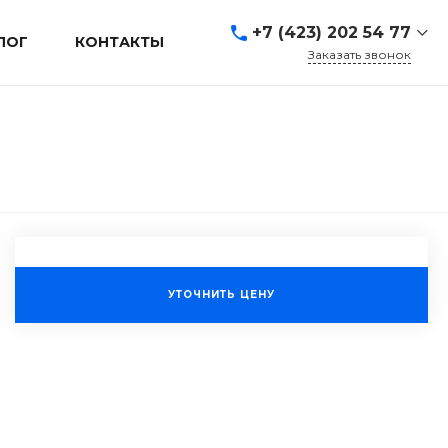
+7 (423) 202 54 77
ЛОГ
КОНТАКТЫ
Заказать звонок
+7 (423) 202 54 77
г. Владивосток, ул.
Адмирала Кузнецова, д.
80а
Пн-Пт: 9:00-19:00 Cб-Вс:
Выходной
sales@mrevl.ru
УТОЧНИТЬ ЦЕНУ