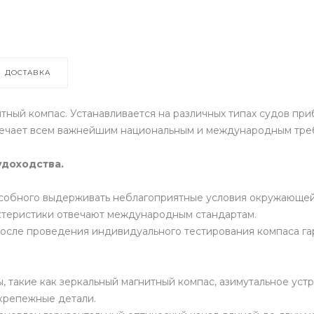
ДОСТАВКА
ный компас. Устанавливается на различных типах судов приб
твечает всем важнейшим национальным и международным тре
доходства.
особного выдерживать неблагоприятные условия окружающей 
актеристики отвечают международным стандартам.
осле проведения индивидуального тестирования компаса га
 такие как зеркальный магнитный компас, азимутальное уст
 крепежные детали.