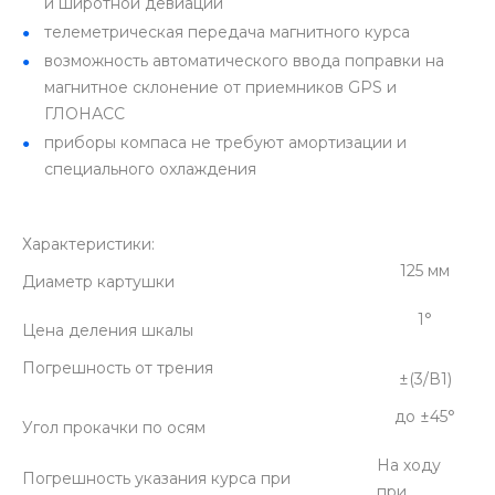
и широтной девиации
телеметрическая передача магнитного курса
возможность автоматического ввода поправки на
магнитное склонение от приемников GPS и
ГЛОНАСС
приборы компаса не требуют амортизации и
специального охлаждения
Характеристики:
125 мм
Диаметр картушки
1°
Цена деления шкалы
Погрешность от трения
±(3/В1)
до ±45°
Угол прокачки по осям
На ходу
Погрешность указания курса при
при