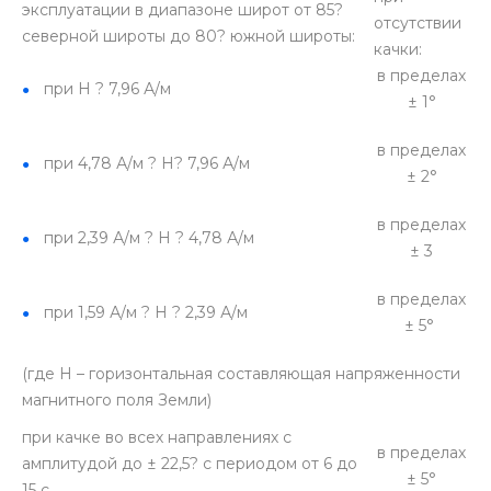
эксплуатации в диапазоне широт от 85?
отсутствии
северной широты до 80? южной широты:
качки:
в пределах
при H ? 7,96 А/м
± 1°
в пределах
при 4,78 А/м ? Н? 7,96 А/м
± 2°
в пределах
при 2,39 А/м ? Н ? 4,78 А/м
± 3
в пределах
при 1,59 А/м ? Н ? 2,39 А/м
± 5°
(где Н – горизонтальная составляющая напряженности
магнитного поля Земли)
при качке во всех направлениях с
в пределах
амплитудой до ± 22,5? с периодом от 6 до
± 5°
15 с.