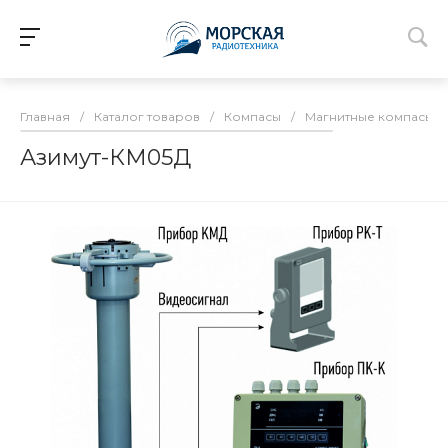
Главная
/
Каталог товаров
/
Компасы
/
Магнитные компасы
/
Азимут-КМ05Д