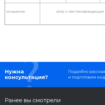
оснащение
леер и световозвращающие
Нужна
Подробно расскаже
консультация?
и подготовим ин
Ранее вы смотрели