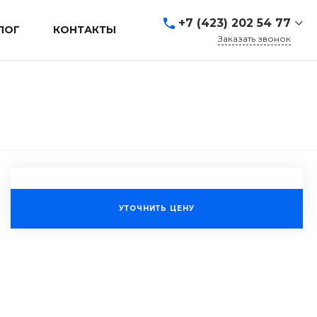
+7 (423) 202 54 77
ЛОГ
КОНТАКТЫ
Заказать звонок
+7 (423) 202 54 77
г. Владивосток, ул.
Адмирала Кузнецова, д.
80а
Пн-Пт: 9:00-19:00 Cб-Вс:
Выходной
sales@mrevl.ru
УТОЧНИТЬ ЦЕНУ