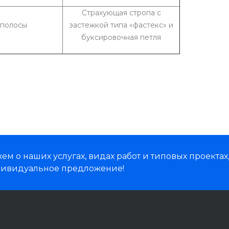
Страхующая стропа с
 полосы
застежкой типа «фастекс» и
буксировочная петля
м о наших услугах, видах работ и типовых проектах
дивидуальное предложение!