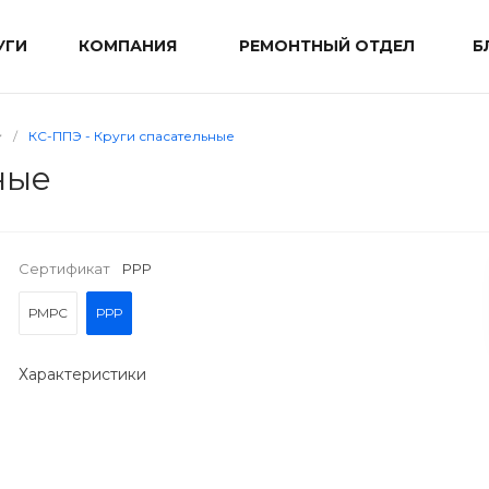
УГИ
КОМПАНИЯ
РЕМОНТНЫЙ ОТДЕЛ
Б
/
КС-ППЭ - Круги спасательные
ные
Сертификат
РРР
РМРС
РРР
Характеристики