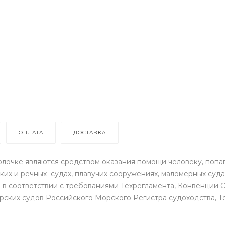
ОПЛАТА
ДОСТАВКА
лочке являются средством оказания помощи человеку, попа
их и речных судах, плавучих сооружениях, маломерных суд
я в соответствии с требованиями Техрегламента, Конвенци
ских судов Российского Морского Регистра судоходства, Т