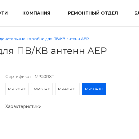
УГИ
КОМПАНИЯ
РЕМОНТНЫЙ ОТДЕЛ
Б
динительные коробки для ПВ/КВ антенн AEP
для ПВ/КВ антенн AEP
Сертификат
MP50RXT
MP120RX
MP121RX
MP40RXT
MP50RXT
Характеристики