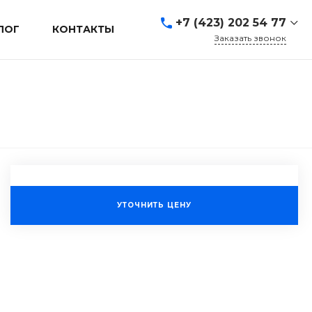
+7 (423) 202 54 77
ЛОГ
КОНТАКТЫ
Заказать звонок
+7 (423) 202 54 77
г. Владивосток, ул.
Адмирала Кузнецова, д.
80а
Пн-Пт: 9:00-19:00 Cб-Вс:
Выходной
sales@mrevl.ru
УТОЧНИТЬ ЦЕНУ