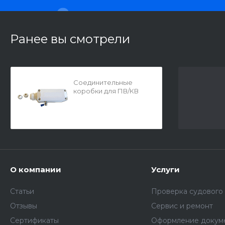
Ранее вы смотрели
Соединительные
коробки для ПВ/КВ
антенн AEP
О компании
Услуги
Статьи
Проверка судового
Отзывы
Сервис и ремонт
Сертификаты
Оформление докум