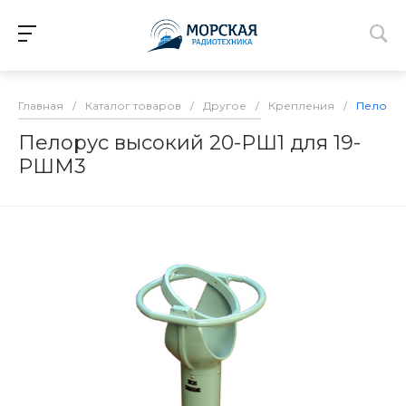
Главная
/
Каталог товаров
/
Другое
/
Крепления
/
Пелорус
Пелорус высокий 20-РШ1 для 19-
РШМ3