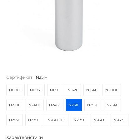
Сертификат
N251F
N090F
N095F
N115F
N162F
N164F
N200F
N210F
N240F
N245F
N251F
N253F
N254F
N255F
N275F
N280-01F
N285F
N286F
N288F
Характеристики