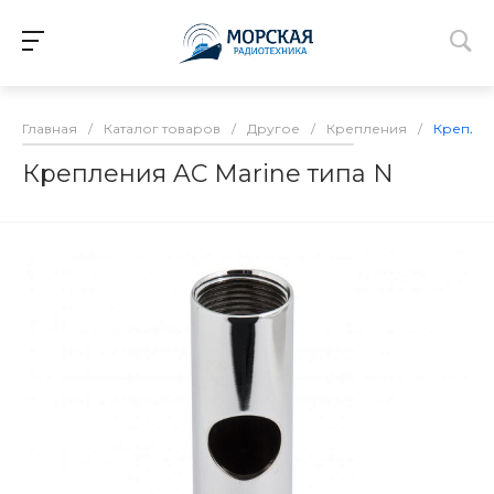
Главная
/
Каталог товаров
/
Другое
/
Крепления
/
Креплен
Крепления AC Marine типа N