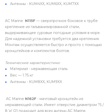
Антенны - KUM4XX, KUM6XX, KUM7XX
AC Marine
N115F
— сверхпрочное боковое к трубе
крепление из гальванизированной стали,
выдерживающее суровые погодные условия в море.
Для надежной установки требуется два крепления.
Монтаж осуществляется быстро и просто с помощью
кронштейнов и комплектов болтов.
Технические характеристики:
Материал - нержавеющая сталь
Вес — 1.75 кг
Антенны - KUM8XX, KUM9XX
AC Marine
N162F
- мачтовый кронштейн из
нержавеющей стали. Имеет отверстие диаметром ?5 /
8 'и' O1 подходит для всех антенн AC Marine.