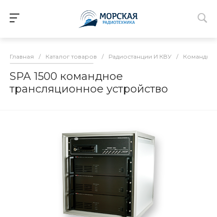
Главная
/
Каталог товаров
/
Радиостанции И КВУ
/
Командно-
SPA 1500 командное
трансляционное устройство